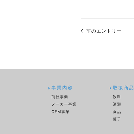
前のエントリー
事業内容
取扱商
商社事業
飲料
メーカー事業
酒類
OEM事業
食品
菓子